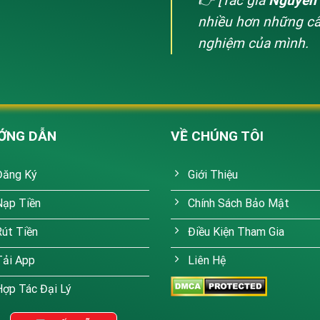
👉 [Tác giả
Nguyễn
nhiều hơn những câu
nghiệm của mình.
ỚNG DẪN
VỀ CHÚNG TÔI
Đăng Ký
Giới Thiệu
Nạp Tiền
Chính Sách Bảo Mật
Rút Tiền
Điều Kiện Tham Gia
Tải App
Liên Hệ
Hợp Tác Đại Lý