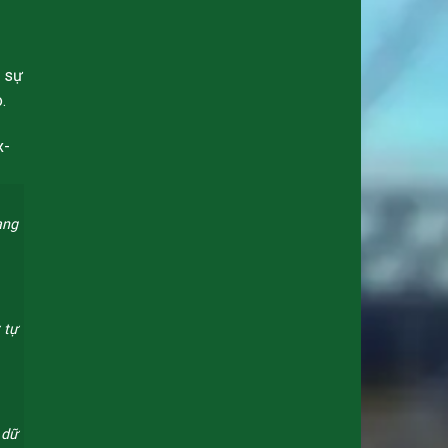
n sự
.
x-
ạng
 tự
 dữ