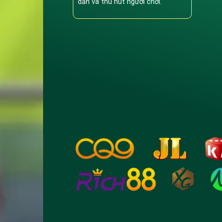
dẫn và thu hút người chơi.