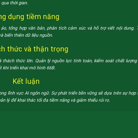
 qua thời gian.
ng dụng tiềm năng
ảo, tổng hợp văn bản, phân tích cảm xúc và hỗ trợ viết nội dung. 
và biến thiên dữ liệu nguồn.
h thức và thận trọng
à thách thức lớn. Quản lý nguồn lực tính toán, kiểm soát chất lượng
 khi triển khai mô hình 66B.
Kết luận
ong lĩnh vực AI ngôn ngữ. Sự phát triển bền vững sẽ dựa trên sự hợp 
n lý để khai thác tối đa tiềm năng và giảm thiểu rủi ro.