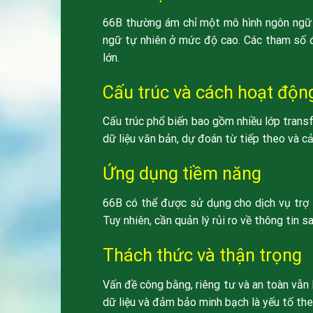
66B thường ám chỉ một mô hình ngôn ngữ 
ngữ tự nhiên ở mức độ cao. Các tham số đ
lớn.
Cấu trúc và cách hoạt độn
Cấu trúc phổ biến bao gồm nhiều lớp trans
dữ liệu văn bản, dự đoán từ tiếp theo và cải
Ứng dụng tiềm năng
66B có thể được sử dụng cho dịch vụ trợ l
Tuy nhiên, cần quản lý rủi ro về thông tin sa
Thách thức và thận trọng
Vấn đề công bằng, riêng tư và an toàn vẫn 
dữ liệu và đảm bảo minh bạch là yếu tố then