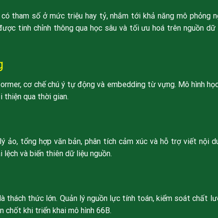
có tham số ở mức triệu hay tỷ, nhắm tới khả năng mô phỏng 
ược tinh chỉnh thông qua học sâu và tối ưu hoá trên nguồn dữ 
g
former, cơ chế chú ý tự động và embedding từ vựng. Mô hình họ
 thiện qua thời gian.
ý ảo, tổng hợp văn bản, phân tích cảm xúc và hỗ trợ viết nội d
i lệch và biến thiên dữ liệu nguồn.
là thách thức lớn. Quản lý nguồn lực tính toán, kiểm soát chất l
 chốt khi triển khai mô hình 66B.