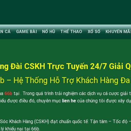
ẮN CÁ
GAME BÀI
NỔ HŨ
THỂ THAO
XỔ SỐ
KHUYẾN MÃ
ổng Đài CSKH Trực Tuyến 24/7 Giải 
6b – Hệ Thống Hỗ Trợ Khách Hàng Đa
ủa
66b
tại
. Trong quá trình trải nghiệm các dịch vụ cá cược giải
 Hiểu được điều đó, chuyên mục
lien he
của chúng tôi được xây d
Sóc Khách Hàng (CSKH) đạt chuẩn quốc tế: Tận tâm – Tốc độ – H
lý khiếu nại tại 66b.