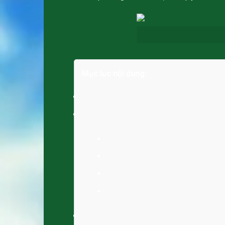
Mục lục nội dung: