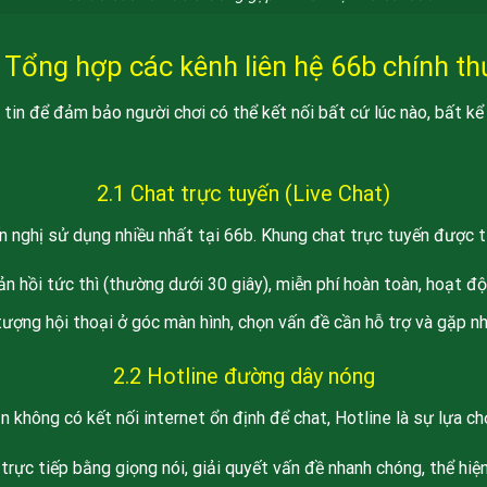
. Tổng hợp các kênh liên hệ 66b chính th
tin để đảm bảo người chơi có thể kết nối bất cứ lúc nào, bất kể 
2.1 Chat trực tuyến (Live Chat)
 nghị sử dụng nhiều nhất tại 66b. Khung chat trực tuyến được t
n hồi tức thì (thường dưới 30 giây), miễn phí hoàn toàn, hoạt đ
ượng hội thoại ở góc màn hình, chọn vấn đề cần hỗ trợ và gặp nh
2.2 Hotline đường dây nóng
không có kết nối internet ổn định để chat, Hotline là sự lựa chọ
trực tiếp bằng giọng nói, giải quyết vấn đề nhanh chóng, thể hiệ