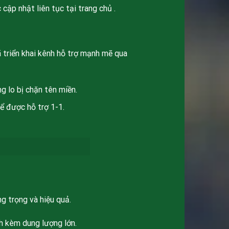
cập nhật liên tục tại trang chủ
.
 triển khai kênh hỗ trợ mạnh mẽ qua
ng lo bị chặn tên miền.
ể được hỗ trợ 1-1.
ng trọng và hiệu quả.
nh kèm dung lượng lớn.