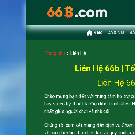
Skip
to
content
66B
CASINO
B
Trang chủ
»
Liên Hệ
Liên Hệ 66b | T
Liên Hệ 6
Chào mừng bạn đến với trung tâm hỗ trợ c
hay sự cố kỹ thuật là điều khó tránh khỏi.
nhất giữa người chơi và nhà cái.
Chúng tôi cam kết mang đến dịch vụ Chăm 
về các phương thức liên lạc và quy trình xử 