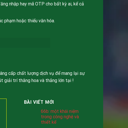
đăng nhập hay mã OTP cho bất kỳ ai, kể cả
úc phạm hoặc thiếu văn hóa.
âng cấp chất lượng dịch vụ để mang lại sự
t giải trí thăng hoa và thắng lớn tại
!
BÀI VIẾT MỚI
66b: một khái niệm
trong công nghệ và
thiết kế