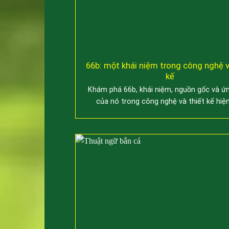
66b: một khái niệm trong công nghệ v
kế
Khám phá 66b, khái niệm, nguồn gốc và ứ
của nó trong công nghệ và thiết kế hiện