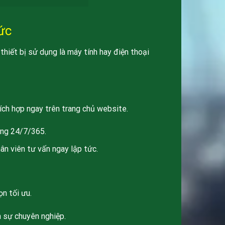
ức
thiết bị sử dụng là máy tính hay điện thoại
ích hợp ngay trên trang chủ website.
ộng 24/7/365.
ân viên tư vấn ngay lập tức.
n tối ưu.
n sự chuyên nghiệp.