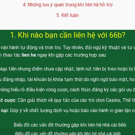
4. Những lưu ý quan trọng khi liên hệ hỗ trợ
5. Kết luận
1. Khi nào bạn cần liên hệ với 66b?
vận hành tự động và trơn tru. Tuy nhiên, đội ngũ kỹ thuật và tư 
ện thao tác
lien he
ngay khi gặp các trường hợp sau:
ạp tiền nhưng điểm chưa cập nhật, lệnh rút tiền bị treo hoặc bị 
đăng nhập, tài khoản bị khóa tạm thời do nghi ngờ bảo mật, hoặ
ông hiểu rõ điều kiện vòng cược, cách thức đăng ký các gói ưu đ
ặt cược:
Cần giải thích về quy tắc của các trò chơi Casino, Thể t
nại:
Góp ý về chất lượng dịch vụ hoặc báo cáo hành vi gian lận c
Biểu đồ các vấn đề thường gặp khi liên hệ nhà cái 66b