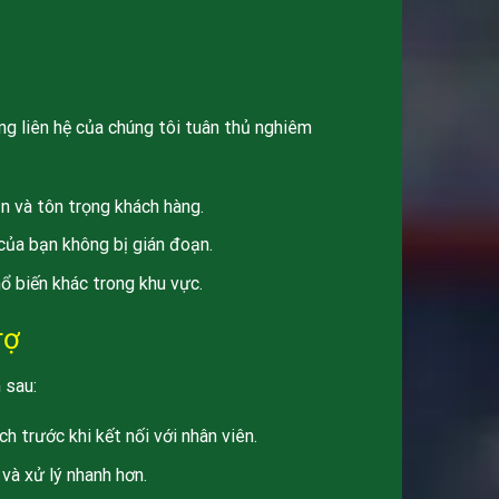
g liên hệ của chúng tôi tuân thủ nghiêm
ẫn và tôn trọng khách hàng.
của bạn không bị gián đoạn.
ổ biến khác trong khu vực.
rợ
 sau:
h trước khi kết nối với nhân viên.
và xử lý nhanh hơn.