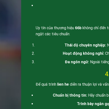
Uy tín của thương hiệu
66b
không chỉ đến t
ngặt các tiêu chuẩn:
Thái độ chuyên nghiệp:
N
Hoạt động không nghỉ:
Ch
Đa ngôn ngữ:
Ngoài tiếng
4
Để quá trình
lien he
diễn ra thuận lợi và vấ
Chuẩn bị thông tin:
Hãy chuẩn bị
Trình bày ngắn gọ