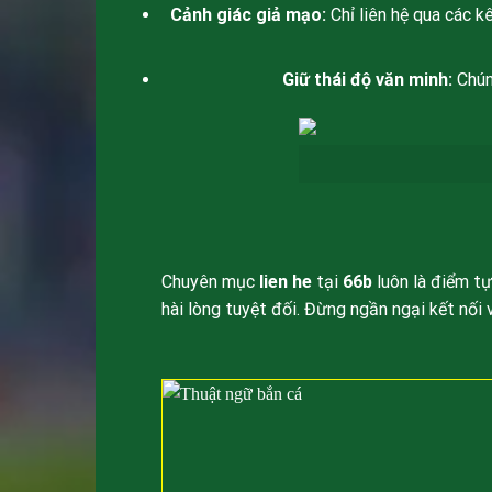
Cảnh giác giả mạo:
Chỉ liên hệ qua các kê
Giữ thái độ văn minh:
Chúng
Chuyên mục
lien he
tại
66b
luôn là điểm t
hài lòng tuyệt đối. Đừng ngần ngại kết nối 