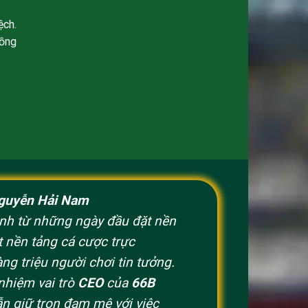
ệch.
đồng
guyễn Hải Nam
nh từ những ngày đầu đặt nền
t nền tảng cá cược trực
ng triệu người chơi tin tưởng.
nhiệm vai trò
CEO
của
66B
ẫn giữ trọn đam mê với việc