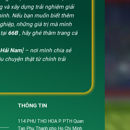
g và xây dựng trải nghiệm giải
 minh. Nếu bạn muốn biết thêm
nghiệp, những giá trị mà mình
 tại
66B
, hãy ghé thăm trang cá
 Hải Nam
] – nơi mình chia sẻ
 chuyện thật từ chính trải
THÔNG TIN
114 PHU THO HOA P. PTH Quan
Tan Phu Thanh pho Ho Chi Minh