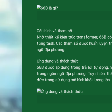
Cấu hình và tham số
Nhờ thiết kế kiến trúc transformer, 66B c
từng task. Các tham số được huấn luyện trê
ngữ địa phương.
Ứng dụng và thách thức
66B được áp dụng trong trả lời tự động, hỗ
trong ngôn ngữ địa phương. Tuy nhiên, thác
đức trong sử dụng mô hình khối lượng lớn.