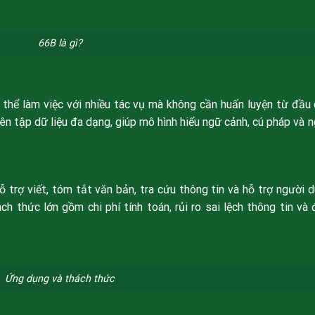
66B là gì?
ó thể làm việc với nhiều tác vụ mà không cần huấn luyện từ đầu
n tập dữ liệu đa dạng, giúp mô hình hiểu ngữ cảnh, cú pháp và 
 trợ viết, tóm tắt văn bản, tra cứu thông tin và hỗ trợ người 
h thức lớn gồm chi phí tính toán, rủi ro sai lệch thông tin và
Ứng dụng và thách thức