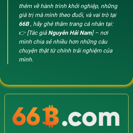
thêm về hành trình khởi nghiệp, những
giá trị mà mình theo đuổi, và vai trò tại
66B
, hãy ghé thăm trang cá nhân tại:
👉 [Tác giả
Nguyễn Hải Nam
] – nơi
mình chia sẻ nhiều hơn những câu
chuyện thật từ chính trải nghiệm của
mình.