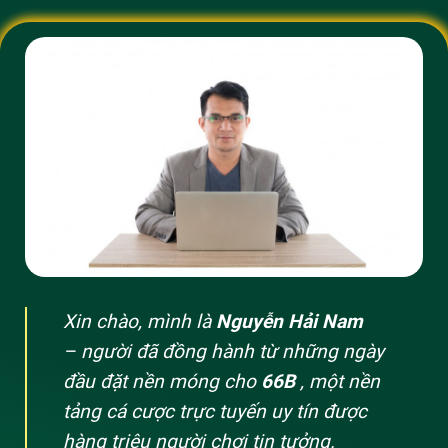
Xin chào, mình là
Nguyễn Hải Nam
– người đã đồng hành từ những ngày
đầu đặt nền móng cho
66B
, một nền
tảng cá cược trực tuyến uy tín được
hàng triệu người chơi tin tưởng.