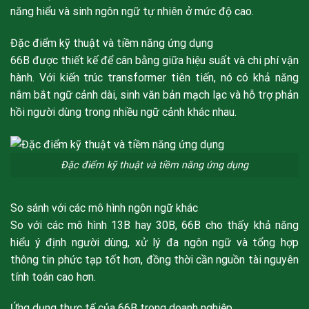
năng hiểu và sinh ngôn ngữ tự nhiên ở mức độ cao.
Đặc điểm kỹ thuật và tiềm năng ứng dụng
66B được thiết kế để cân bằng giữa hiệu suất và chi phí vận
hành. Với kiến trúc transformer tiên tiến, nó có khả năng
nắm bắt ngữ cảnh dài, sinh văn bản mạch lạc và hỗ trợ phản
hồi người dùng trong nhiều ngữ cảnh khác nhau.
Đặc điểm kỹ thuật và tiềm năng ứng dụng
So sánh với các mô hình ngôn ngữ khác
So với các mô hình 13B hay 30B, 66B cho thấy khả năng
hiểu ý định người dùng, xử lý đa ngôn ngữ và tổng hợp
thông tin phức tạp tốt hơn, đồng thời cần nguồn tài nguyên
tính toán cao hơn.
Ứng dụng thực tế của 66B trong doanh nghiệp