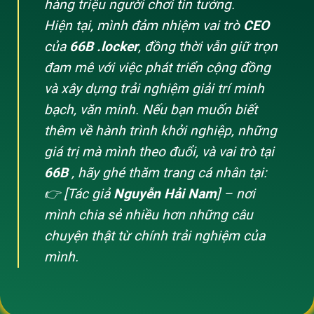
hàng triệu người chơi tin tưởng.
Hiện tại, mình đảm nhiệm vai trò
CEO
của
66B .locker
, đồng thời vẫn giữ trọn
đam mê với việc phát triển cộng đồng
và xây dựng trải nghiệm giải trí minh
bạch, văn minh. Nếu bạn muốn biết
thêm về hành trình khởi nghiệp, những
giá trị mà mình theo đuổi, và vai trò tại
66B
, hãy ghé thăm trang cá nhân tại:
👉 [Tác giả
Nguyễn Hải Nam
] – nơi
mình chia sẻ nhiều hơn những câu
chuyện thật từ chính trải nghiệm của
mình.