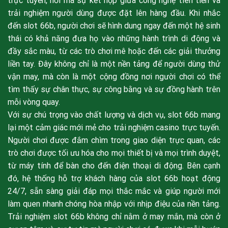
trực tuyến, nơi mà sự kết hợp giữa công nghệ tiên tiến và
trải nghiệm người dùng được đặt lên hàng đầu. Khi nhắc
đến slot 66b, người chơi sẽ hình dung ngay đến một hệ sinh
thái có khả năng đưa họ vào những hành trình di động và
đầy sắc màu, từ các trò chơi mê hoặc đến các giải thưởng
liền tay. Đây không chỉ là một nền tảng để người dùng thử
vận may, mà còn là một cộng đồng nơi người chơi có thể
tìm thấy sự chân thực, sự công bằng và sự đồng hành trên
mỗi vòng quay.
Với sự chú trọng vào chất lượng và dịch vụ, slot 66b mang
lại một cảm giác mới mẻ cho trải nghiệm casino trực tuyến.
Người chơi được đắm chìm trong giao diện trực quan, các
trò chơi được tối ưu hóa cho mọi thiết bị và mọi trình duyệt,
từ máy tính để bàn cho đến điện thoại di động. Bên cạnh
đó, hệ thống hỗ trợ khách hàng của slot 66b hoạt động
24/7, sẵn sàng giải đáp mọi thắc mắc và giúp người mới
làm quen nhanh chóng hòa nhập với nhịp điệu của nền tảng.
Trải nghiệm slot 66b không chỉ nằm ở may mắn, mà còn ở