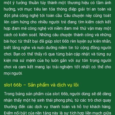
một ý tưởng thuần túy thành một thương hiệu có tầm ảnh
hưởng, với mục tiêu lan tỏa thông điệp giải trí an toàn và
đột phá công nghệ tới toàn cầu. Câu chuyện này cũng toát
lên cảm hứng cho nhiều người trẻ đang tìm kiếm cách kết
hợp đam mê công nghệ với niềm đam mê thử vận may một
cách có kiểm soát. Những câu chuyện thành công và những
bài học từ thất bại đã giúp slot 66b rèn luyện sự kiên nhẫn,
biết lắng nghe và nuôi dưỡng niềm tin từ cộng đồng người
chơi. Bạn có thể thấy rõ qua từng bản cập nhật và từng sự
kiện mà sứ mệnh của họ luôn gắn với sự tôn trọng người
chơi và cam kết mang lại trải nghiệm tốt nhất có thể cho
mọi người.
slot 66b – Sản phẩm và dịch vụ lõi
Trong bảng sản phẩm của slot 66b, người dùng sẽ dễ dàng
nhận thấy một hệ sinh thái phong phú, từ các trò chơi quay
thưởng đến các dịch vụ thanh toán và hỗ trợ khách hàng.
Điểm nổi bật của nền tảng này là sự tích hợp liền mạch giữa