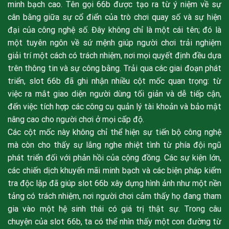
minh bạch cao. Tên gọi 66b được tạo ra từ ý niệm về sự
cân bằng giữa sự cổ điển của trò chơi quay số và sự hiện
đại của công nghệ số. Đây không chỉ là một cái tên; đó là
một tuyên ngôn về sứ mệnh giúp người chơi trải nghiệm
giải trí một cách có trách nhiệm, nơi mọi quyết định đều dựa
trên thông tin và sự công bằng. Trải qua các giai đoạn phát
triển, slot 66b đã ghi nhận nhiều cột mốc quan trọng: từ
việc ra mắt giao diện người dùng tối giản và dễ tiếp cận,
đến việc tích hợp các công cụ quản lý tài khoản và bảo mật
nâng cao cho người chơi ở mọi cấp độ.
Các cột mốc này không chỉ thể hiện sự tiến bộ công nghệ
mà còn cho thấy sự lắng nghe nhiệt tình từ phía đội ngũ
phát triển đối với phản hồi của cộng đồng. Các sự kiện lớn,
các chiến dịch khuyến mãi minh bạch và các biện pháp kiểm
tra độc lập đã giúp slot 66b xây dựng hình ảnh như một nền
tảng có trách nhiệm, nơi người chơi cảm thấy họ đang tham
gia vào một hệ sinh thái có giá trị thật sự. Trong câu
chuyện của slot 66b, ta có thể nhìn thấy một con đường từ