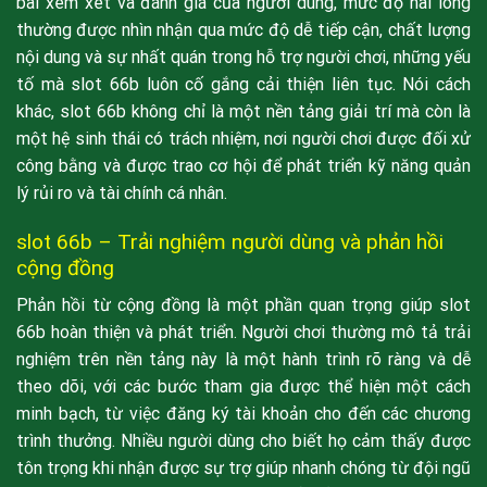
bài xem xét và đánh giá của người dùng, mức độ hài lòng
thường được nhìn nhận qua mức độ dễ tiếp cận, chất lượng
nội dung và sự nhất quán trong hỗ trợ người chơi, những yếu
tố mà slot 66b luôn cố gắng cải thiện liên tục. Nói cách
khác, slot 66b không chỉ là một nền tảng giải trí mà còn là
một hệ sinh thái có trách nhiệm, nơi người chơi được đối xử
công bằng và được trao cơ hội để phát triển kỹ năng quản
lý rủi ro và tài chính cá nhân.
slot 66b – Trải nghiệm người dùng và phản hồi
cộng đồng
Phản hồi từ cộng đồng là một phần quan trọng giúp slot
66b hoàn thiện và phát triển. Người chơi thường mô tả trải
nghiệm trên nền tảng này là một hành trình rõ ràng và dễ
theo dõi, với các bước tham gia được thể hiện một cách
minh bạch, từ việc đăng ký tài khoản cho đến các chương
trình thưởng. Nhiều người dùng cho biết họ cảm thấy được
tôn trọng khi nhận được sự trợ giúp nhanh chóng từ đội ngũ