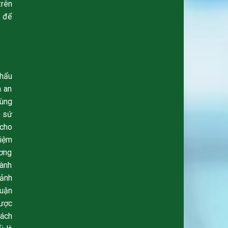
trên
, để
khẩu
à an
dùng
, sứ
 cho
niệm
ương
hành
cảnh
huận
được
rách