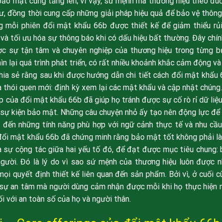
o bảo mật cũng tăng lên; vì vậy, sứ mệnh mà thương hiệu theo đuổ
ư, đồng thời cung cấp những giải pháp hiệu quả để bảo vệ thông
g mỗi phiên đổi mật khẩu 66b được thiết kế để giảm thiểu rủi
 và tối ưu hóa sự thông báo khi có dấu hiệu bất thường. Đây chín
ợc sự tận tâm và chuyên nghiệp của thương hiệu trong từng 
ìn lại quá trình phát triển, có rất nhiều khoảnh khắc cảm động và
hia sẻ rằng sau khi được hướng dẫn chi tiết cách đổi mật khẩu
ra thói quen mới: định kỳ xem lại các mật khẩu và cập nhật chúng
p của đổi mật khẩu 66b đã giúp họ tránh được sự cố rò rỉ dữ liệ
 sự kiện bảo mật. Những câu chuyện nhỏ ấy tạo nên động lực để
g đến những tính năng phù hợp với ngữ cảnh thực tế và nhu cầ
 đổi mật khẩu 66b đã chứng minh rằng bảo mật tốt không phải l
à sự cộng tác giữa hai yếu tố đó, để đạt được mục tiêu chung:
người. Đó là lý do vì sao sứ mệnh của thương hiệu luôn được 
i quyết định thiết kế liên quan đến sản phẩm. Bởi vì, ở cuối c
 sự an tâm mà người dùng cảm nhận được mỗi khi họ thực hiện
i với an toàn số của họ và người thân.