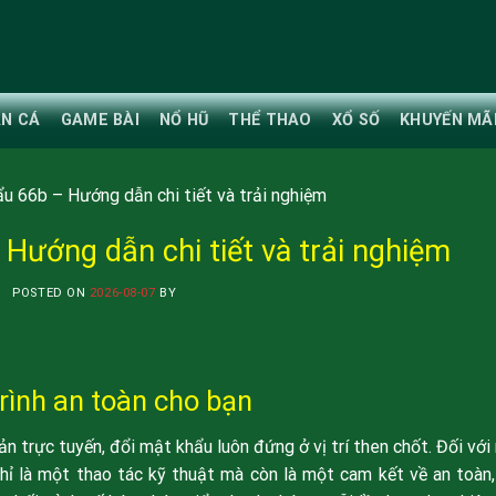
ẮN CÁ
GAME BÀI
NỔ HŨ
THỂ THAO
XỔ SỐ
KHUYẾN MÃ
u 66b – Hướng dẫn chi tiết và trải nghiệm
Hướng dẫn chi tiết và trải nghiệm
POSTED ON
2026-08-07
BY
rình an toàn cho bạn
ản trực tuyến, đổi mật khẩu luôn đứng ở vị trí then chốt. Đối với
hỉ là một thao tác kỹ thuật mà còn là một cam kết về an toàn