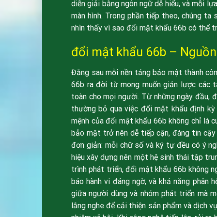
diễn giải bằng ngôn ngữ dễ hiểu, và mỗi lự
màn hình. Trong phần tiếp theo, chúng ta
nhìn thấy vì sao đổi mật khẩu 66b có thể t
đổi mật khẩu 66b – Nguồn
Đằng sau mỗi nền tảng bảo mật thành côn
66b ra đời từ mong muốn giản lược các t
toàn cho mọi người. Từ những ngày đầu, đ
thường bỏ qua việc đổi mật khẩu định kỳ 
mệnh của đổi mật khẩu 66b không chỉ là c
bảo mật trở nên dễ tiếp cận, đáng tin cậy
đơn giản: mỗi chữ số và ký tự đều có ý ng
hiệu xây dựng nên một hệ sinh thái tập tr
trình phát triển, đổi mật khẩu 66b không 
báo hành vi đáng ngờ, và khả năng phân h
giữa người dùng và nhóm phát triển mà m
lắng nghe để cải thiện sản phẩm và dịch v