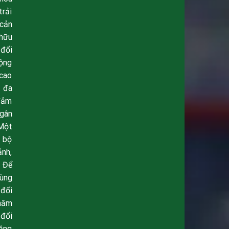
trải
 cản
 hữu
 đổi
động
 cao
t đa
 đảm
ngân
 Một
n bộ
ảnh,
. Để
dùng
 đối
chăm
 đổi
năng