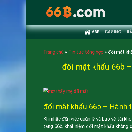
Skip
to
content
66B
CASINO
B
Trang chủ
»
Tin tức tổng hợp
»
đổi mật khẩ
đổi mật khẩu 66b – 
đổi mật khẩu 66b – Hành t
Khi nhắc đến việc quản lý và bảo vệ tài kho
tảng 66b, khái niệm đổi mật khẩu không c