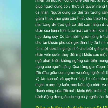
nhiệm xã hội. Khi công nghệ tiến lên, rủi r
giúp người dùng có ý thức về quyền riêng t
cá nhân. Người dùng có thể tin tưởng rằn
giảm thiểu thời gian cần thiết cho thao tác
nền tảng để đọc giả có thể cảm nhận đư
chân của hành trình bảo mật cá nhân. Khi nh
học đáng quý. Có lần một người dùng trẻ c
cho tài khoản phụ của gia đình, họ đã tìm 
lần một doanh nghiệp nhỏ cho biết giải phá
nhân viên quên thay đổi mật khẩu sau một
ngũ phát triển không ngừng cải tiến, man
dạng của người dùng. Qua từng giai đoạn,
đối đầu giữa con người và công nghệ mà l
vệ tài sản số và quyền riêng tư của mỗi 
mạnh ở mọi sự kiện, mọi bản cập nhật và mọ
thành công của đổi mật khẩu 66b chính là
hành động đơn giản nhưng có ý nghĩa lớn đố