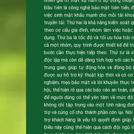
nhiên giá trị thật sự nằm ở sự đồng thuận 
Đầu tiên là công nghệ bảo mật tiên tiến, 
việc sinh mật khẩu mạnh cho mỗi tài khoả
truyền tải. Thứ hai là khả năng kiểm soát 
theo cơ cấu gia đình, nhóm làm việc hoặc 
dụng. Thứ ba là tốc độ và tối ưu hóa trải
cả một nhóm, quy trình được thiết kế để tr
bước cần thực hiện tiếp theo. Thứ tư là 
độc lập mà còn dễ dàng tích hợp với các h
trung gian, giúp tự động hóa và đồng bộ
được sự hỗ trợ kỹ thuật kịp thời và có cơ
nghiệm, mẹo bảo mật và lời khuyên thực ti
hội, thể hiện rõ qua các báo cáo an toàn, 
để người dùng có thể yên tâm về mức độ t
không chỉ tập trung vào một tính năng đơn
trợ và củng cố cho thành phần còn lại. Nó
trợ khách hàng là yếu tố quyết định giúp 
Điều này cũng thể hiện qua cách đội ngũ l