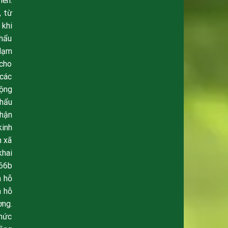
iễn.
, từ
 khi
khẩu
 lạm
 cho
 các
động
khẩu
nhận
kinh
m xã
khai
 66b
n hỗ
à hỗ
ờng.
phức