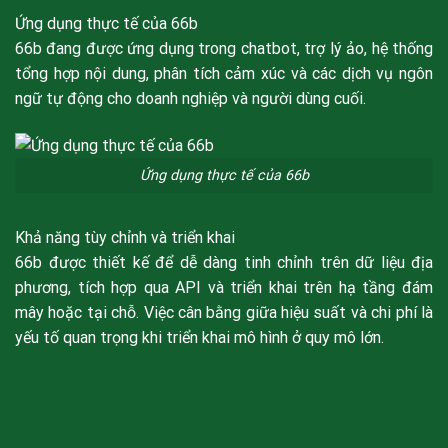
Ứng dụng thực tế của 66b
66b đang được ứng dụng trong chatbot, trợ lý ảo, hệ thống
tổng hợp nội dung, phân tích cảm xúc và các dịch vụ ngôn
ngữ tự động cho doanh nghiệp và người dùng cuối.
Ứng dụng thực tế của 66b
Khả năng tùy chỉnh và triển khai
66b được thiết kế để dễ dàng tinh chỉnh trên dữ liệu địa
phương, tích hợp qua API và triển khai trên hạ tầng đám
mây hoặc tại chỗ. Việc cân bằng giữa hiệu suất và chi phí là
yếu tố quan trọng khi triển khai mô hình ở quy mô lớn.