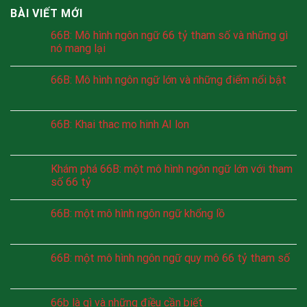
BÀI VIẾT MỚI
66B: Mô hình ngôn ngữ 66 tỷ tham số và những gì
nó mang lại
66B: Mô hình ngôn ngữ lớn và những điểm nổi bật
66B: Khai thac mo hinh AI lon
Khám phá 66B: một mô hình ngôn ngữ lớn với tham
số 66 tỷ
66B: một mô hình ngôn ngữ khổng lồ
66B: một mô hình ngôn ngữ quy mô 66 tỷ tham số
66b là gì và những điều cần biết