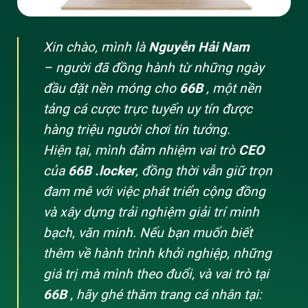
Xin chào, mình là
Nguyễn Hải Nam
– người đã đồng hành từ những ngày
đầu đặt nền móng cho
66B
, một nền
tảng cá cược trực tuyến uy tín được
hàng triệu người chơi tin tưởng.
Hiện tại, mình đảm nhiệm vai trò
CEO
của
66B .locker
, đồng thời vẫn giữ trọn
đam mê với việc phát triển cộng đồng
và xây dựng trải nghiệm giải trí minh
bạch, văn minh. Nếu bạn muốn biết
thêm về hành trình khởi nghiệp, những
giá trị mà mình theo đuổi, và vai trò tại
66B
, hãy ghé thăm trang cá nhân tại: