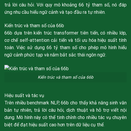
trả lời câu hỏi. Với quy mô khoảng 66 tỷ tham số, nó đáp
ứng nhu cầu hiểu ngữ cảnh và tạo đầu ra tự nhiên.
Kiến trúc và tham số của 66b
66b dựa trên kiến trúc transformer tiên tiến, có nhiều lớp,
cơ chế self-attention cải tiến và tối ưu hóa hiệu suất tính
toán. Việc sử dụng 66 tỷ tham số cho phép mô hình hiểu
ngữ cảnh phức tạp và nắm bắt sắc thái ngôn ngữ.
Kiến trúc và tham số của 66b
Hiệu suất và tác vụ
Trên nhiều benchmark NLP, 66b cho thấy khả năng sinh văn
bản tự nhiên, trả lời câu hỏi, dịch thuật và hỗ trợ viết nội
dung. Mô hình này có thể tinh chỉnh cho nhiều tác vụ chuyên
biệt để đạt hiệu suất cao hơn trên dữ liệu cụ thể.