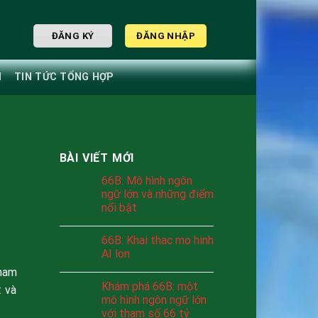
ĐĂNG KÝ
ĐĂNG NHẬP
I
TIN TỨC TỔNG HỢP
BÀI VIẾT MỚI
66B: Mô hình ngôn
ngữ lớn và những điểm
nổi bật
66B: Khai thac mo hinh
AI lon
tham
Khám phá 66B: một
t và
mô hình ngôn ngữ lớn
với tham số 66 tỷ