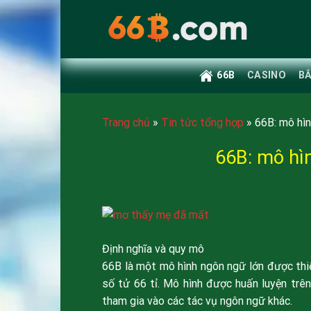
Skip
to
content
66B
CASINO
B
Trang chủ
»
Tin tức tổng hợp
»
66B: mô hìn
66B: mô hì
Định nghĩa và quy mô
66B là một mô hình ngôn ngữ lớn được thiế
số tử 66 tỉ. Mô hình được huấn luyện trên
tham gia vào các tác vụ ngôn ngữ khác.