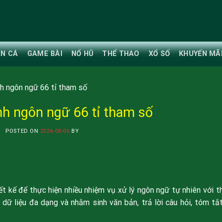
ẮN CÁ
GAME BÀI
NỔ HŨ
THỂ THAO
XỔ SỐ
KHUYẾN MÃ
h ngôn ngữ 66 tỉ tham số
nh ngôn ngữ 66 tỉ tham số
POSTED ON
2026-08-06
BY
t kế để thực hiện nhiều nhiệm vụ xử lý ngôn ngữ tự nhiên với 
 dữ liệu đa dạng và nhằm sinh văn bản, trả lời câu hỏi, tóm tắ