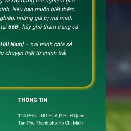
g và xây dựng trải nghiệm giải
 minh. Nếu bạn muốn biết thêm
nghiệp, những giá trị mà mình
 tại
66B
, hãy ghé thăm trang cá
 Hải Nam
] – nơi mình chia sẻ
 chuyện thật từ chính trải
THÔNG TIN
114 PHU THO HOA P. PTH Quan
Tan Phu Thanh pho Ho Chi Minh