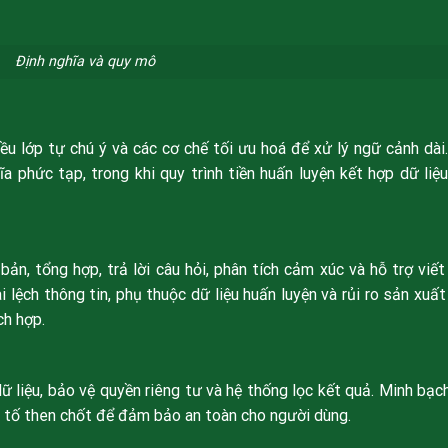
Định nghĩa và quy mô
ều lớp tự chú ý và các cơ chế tối ưu hoá để xử lý ngữ cảnh dài
a phức tạp, trong khi quy trình tiền huấn luyện kết hợp dữ liệ
n, tổng hợp, trả lời câu hỏi, phân tích cảm xúc và hỗ trợ viết
 lệch thông tin, phụ thuộc dữ liệu huấn luyện và rủi ro sản xuất
ch hợp.
dữ liệu, bảo vệ quyền riêng tư và hệ thống lọc kết quả. Minh bạc
yếu tố then chốt để đảm bảo an toàn cho người dùng.