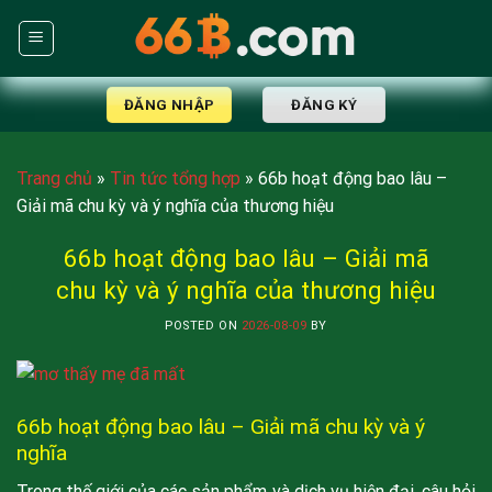
Skip
to
content
ĐĂNG NHẬP
ĐĂNG KÝ
Trang chủ
»
Tin tức tổng hợp
»
66b hoạt động bao lâu –
Giải mã chu kỳ và ý nghĩa của thương hiệu
66b hoạt động bao lâu – Giải mã
chu kỳ và ý nghĩa của thương hiệu
POSTED ON
2026-08-09
BY
66b hoạt động bao lâu – Giải mã chu kỳ và ý
nghĩa
Trong thế giới của các sản phẩm và dịch vụ hiện đại, câu hỏi