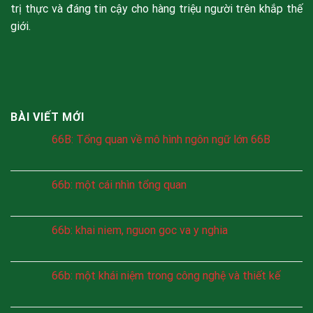
trị thực và đáng tin cậy cho hàng triệu người trên khắp thế
giới.
BÀI VIẾT MỚI
66B: Tổng quan về mô hình ngôn ngữ lớn 66B
66b: một cái nhìn tổng quan
66b: khai niem, nguon goc va y nghia
66b: một khái niệm trong công nghệ và thiết kế