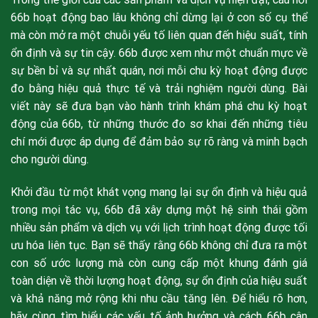
66b hoạt động bao lâu không chỉ dừng lại ở con số cụ thể
mà còn mở ra một chuỗi yếu tố liên quan đến hiệu suất, tính
ổn định và sự tin cậy. 66b được xem như một chuẩn mực về
sự bền bỉ và sự nhất quán, nơi mỗi chu kỳ hoạt động được
đo bằng hiệu quả thực tế và trải nghiệm người dùng. Bài
viết này sẽ đưa bạn vào hành trình khám phá chu kỳ hoạt
động của 66b, từ những thước đo sơ khai đến những tiêu
chí mới được áp dụng để đảm bảo sự rõ ràng và minh bạch
cho người dùng.
Khởi đầu từ một khát vọng mang lại sự ổn định và hiệu quả
trong mọi tác vụ, 66b đã xây dựng một hệ sinh thái gồm
nhiều sản phẩm và dịch vụ với lịch trình hoạt động được tối
ưu hóa liên tục. Bạn sẽ thấy rằng 66b không chỉ đưa ra một
con số ước lượng mà còn cung cấp một khung đánh giá
toàn diện về thời lượng hoạt động, sự ổn định của hiệu suất
và khả năng mở rộng khi nhu cầu tăng lên. Để hiểu rõ hơn,
hãy cùng tìm hiểu các yếu tố ảnh hưởng và cách 66b cân