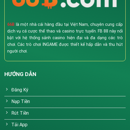
66B
là một nhà cái hàng đầu tại Việt Nam, chuyên cung cấp
dịch vụ cá cược thể thao và casino trực tuyến. FB 88 này nổi
bật với hệ thống sảnh casino hiện đại và đa dạng các trò
chơi. Các trò chơi INGAME được thiết kế hấp dẫn và thu hút
người chơi.
HƯỚNG DẪN
Đăng Ký
Nạp Tiền
Rút Tiền
Tải App