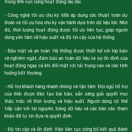
trong lĩnh vực cùng hoạt động lâu dài.
- Công nghệ tối ưu chu kỳ: 66b áp dụng các thuật toán dự
đoán và tối ưu hóa chu kỳ vận hành dựa trên dữ liệu lớn. Nhờ
đó, thời lượng hoạt động được tối ưu liên tục, giúp người
dùng yên tâm về hiệu suất và độ tin cậy của hệ thống.
- Bảo mật và an toàn: Hệ thống được thiết kế với lớp bảo
vệ nghiêm ngặt, đảm bảo an toàn dữ liệu và sự ổn định của
hoạt động ngay cả khi đối mặt với tải trọng cao và các tình
huống bất thường.
- Hỗ trợ khách hàng nhanh chóng và tận tâm: Đội ngũ hỗ trợ
của 66b được đào tạo bài bản, sẵn sàng giải quyết mọi
thắc mắc về thời lượng và hiệu suất. Người dùng có thể
tiếp cận với tài nguyên, bảng dữ liệu và các báo cáo tham
khảo để tự tin đưa ra quyết định.
- Độ tin cậy và ổn định: Việc liên tục công bố kết quả đánh