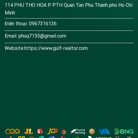
114 PHU THO HOA P. PTH Quan Tan Phu Thanh pho Ho Chi
Minh
Điện thoại: 0967316136
Email:
phuq7155@gmail.com
Website:https://www.gulf-realtor.com